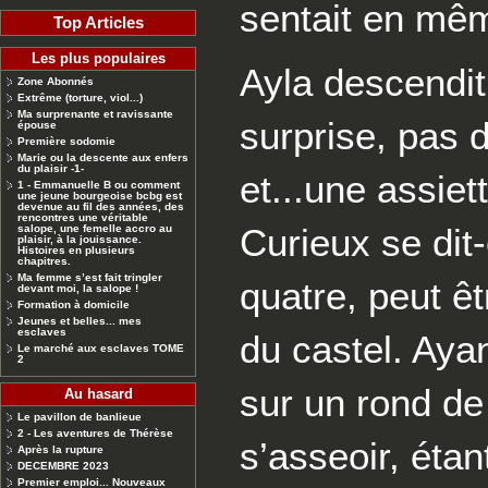
sentait en mêm
Top Articles
Les plus populaires
Ayla descendit 
Zone Abonnés
Extrême (torture, viol...)
Ma surprenante et ravissante
surprise, pas d
épouse
Première sodomie
Marie ou la descente aux enfers
du plaisir -1-
et...une assiet
1 - Emmanuelle B ou comment
une jeune bourgeoise bcbg est
devenue au fil des années, des
rencontres une véritable
Curieux se dit-
salope, une femelle accro au
plaisir, à la jouissance.
Histoires en plusieurs
chapitres.
Ma femme s’est fait tringler
quatre, peut ê
devant moi, la salope !
Formation à domicile
Jeunes et belles... mes
esclaves
du castel. Ayan
Le marché aux esclaves TOME
2
sur un rond de
Au hasard
Le pavillon de banlieue
2 - Les aventures de Thérèse
s’asseoir, éta
Après la rupture
DECEMBRE 2023
Premier emploi... Nouveaux