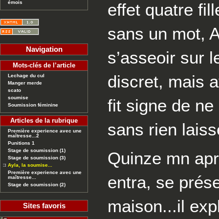
émois
effet quatre f
sans un mot, Ay
Navigation
s’asseoir sur l
Mots-clés de l’article
discret, mais a
Lechage du cul
Manger merde
scato
soumise
fit signe de n
Soumission féminine
Articles de la rubrique
sans rien laisse
Première experience avec une
maîtresse...2
Punitions 1
Stage de soumission (1)
Quinze mn apr
Stage de soumission (3)
Ayla, la soumise...
Première experience avec une
entra, se prés
maîtresse...
Stage de soumission (2)
maison...il exp
Sites favoris