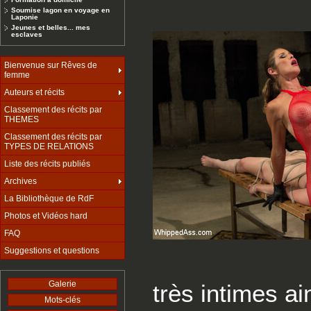
Soumise lagon en voyage en
Laponie
Jeunes et belles... mes
esclaves
Bienvenue sur Rêves de
femme
Auteurs et récits
Classement des récits par
THEMES
Classement des récits par
TYPES DE RELATIONS
Liste des récits publiés
Archives
La Bibliothèque de RdF
Photos et Vidéos hard
FAQ
Suggestions et questions
Galerie
très intimes ai
Mots-clés