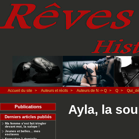
Accueil du site
>
Auteurs et récits
>
Auteurs de N -> Q
>
Q
>
Qui_d
Ayla, la sou
Publications
Derniers articles publiés
Ma femme s’est fait tringler
devant moi, la salope !
Jeunes et belles... mes
esclaves
Formation à domicile