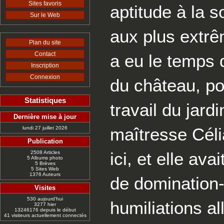
Sites favoris
aptitude à la s
Sur le Web
aux plus extrêm
Plan du site
Contact
a eu le temps 
Inscription
Connexion
du château, po
Statistiques
travail du jard
Dernière mise à jour
maîtresse Céli
lundi 27 juillet 2026
Publication
ici, et elle ava
2508 Articles
5 Albums photo
5 Brèves
5 Sites Web
1376 Auteurs
de domination-
Visites
530 aujourd’hui
humiliations al
3277 hier
13246176 depuis le début
41 visiteurs actuellement connectés