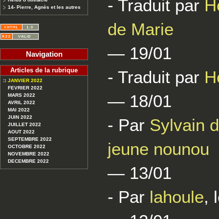
- Traduit par
H
14- Pierre, Agnès et les autres
de Marie
— 19/01
Navigation
Articles de la rubrique
- Traduit par
H
JANVIER 2022
FEVRIER 2022
— 18/01
MARS 2022
AVRIL 2022
MAI 2022
JUIN 2022
- Par
Sylvain d
JUILLET 2022
AOUT 2022
SEPTEMBRE 2022
jeune nounou
OCTOBRE 2022
NOVEMBRE 2022
DECEMBRE 2022
— 13/01
- Par
lahoule
, 