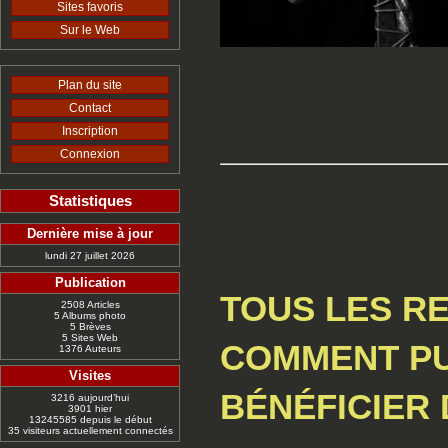
Sites favoris
Sur le Web
Plan du site
Contact
Inscription
Connexion
Statistiques
Dernière mise à jour
lundi 27 juillet 2026
Publication
TOUS LES RE
2508 Articles
5 Albums photo
5 Brèves
5 Sites Web
COMMENT PU
1376 Auteurs
Visites
BÉNÉFICIER
3216 aujourd’hui
3901 hier
13245585 depuis le début
35 visiteurs actuellement connectés