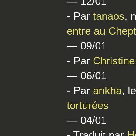
— 12/01
- Par
tanaos
, 
entre au Chept
— 09/01
- Par
Christin
— 06/01
- Par
arikha
, l
torturées
— 04/01
- Traduit par
H