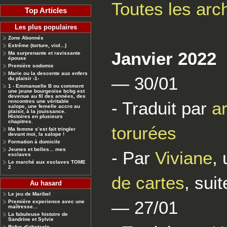
Toutes les arc
Top Articles
Les plus populaires
Zone Abonnés
Extrême (torture, viol...)
Janvier 2022
Ma surprenante et ravissante
épouse
Première sodomie
Marie ou la descente aux enfers
— 30/01
du plaisir -1-
1 - Emmanuelle B ou comment
une jeune bourgeoise bcbg est
devenue au fil des années, des
rencontres une véritable
- Traduit par
a
salope, une femelle accro au
plaisir, à la jouissance.
Histoires en plusieurs
chapitres.
torurées
Ma femme s’est fait tringler
devant moi, la salope !
Formation à domicile
Jeunes et belles... mes
- Par
Viviane
,
esclaves
Le marché aux esclaves TOME
2
de cartes
, sui
Au hasard
Le jeu de Maribel
— 27/01
Première experience avec une
maîtresse...
La fabuleuse histoire de
Sandrine et Sylvie
Refus d’obstacle