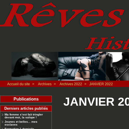
Accueil du site
>
Archives
>
Archives 2022
>
JANVIER 2022
JANVIER 2
Publications
Derniers articles publiés
Ma femme s’est fait tringler
devant moi, la salope !
Jeunes et belles... mes
esclaves
Formation à domicile